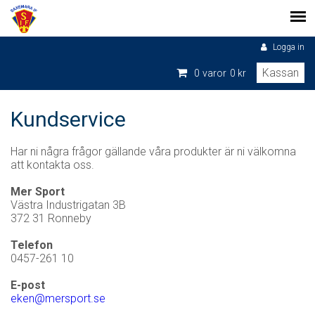
Logga in
Kassan
0
varor
0 kr
Kundservice
Har ni några frågor gällande våra produkter är ni välkomna
att kontakta oss.
Mer Sport
Västra Industrigatan 3B
372 31 Ronneby
Telefon
0457-261 10
E-post
eken@mersport.se