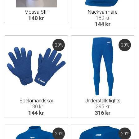
Mössa SIF
Nackvärmare
140 kr
180 kr
144 kr
-20%
-20%
Spelarhandskar
Underställstights
180 kr
395 kr
144 kr
316 kr
-20%
-20%