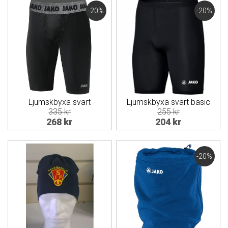
-20%
-20%
Ljumskbyxa svart
Ljumskbyxa svart basic
335 kr
255 kr
268 kr
204 kr
-20%