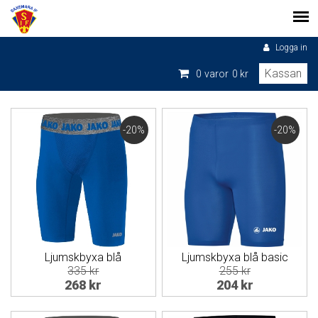
Logga in
Kassan
0
varor
0 kr
-20%
-20%
Ljumskbyxa blå
Ljumskbyxa blå basic
335 kr
255 kr
268 kr
204 kr