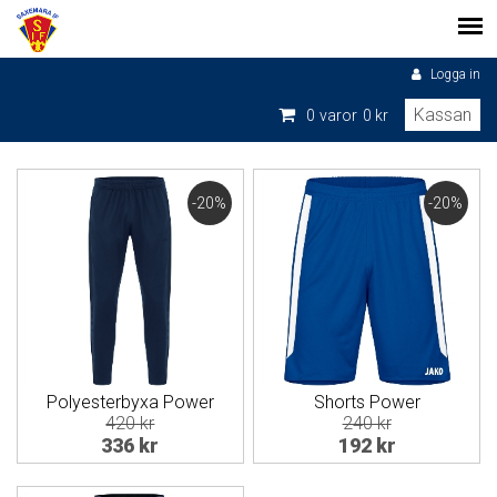
Logga in
Kassan
0
varor
0 kr
-20%
-20%
Polyesterbyxa Power
Shorts Power
420 kr
240 kr
336 kr
192 kr