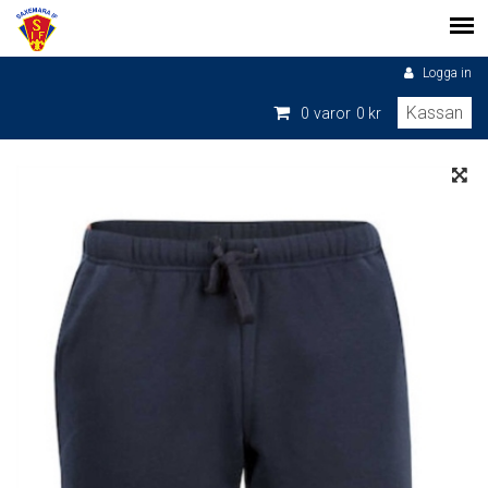
Logga in
Kassan
0
varor
0 kr