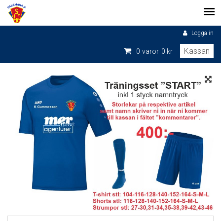
Logga in
Kassan
0
varor
0 kr