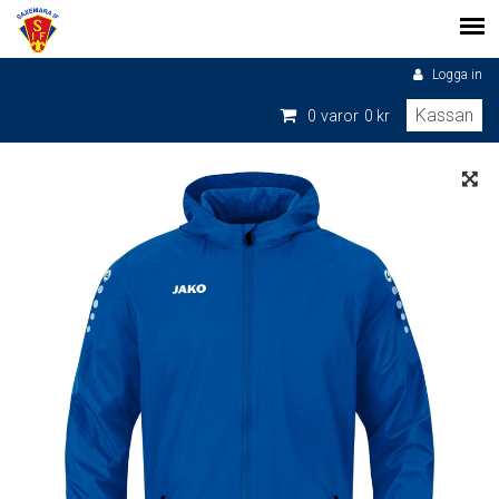
Logga in
Kassan
0
varor
0 kr