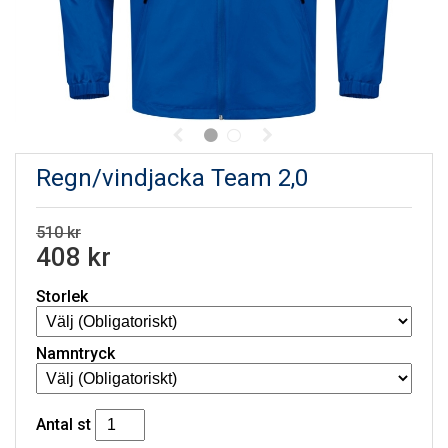
Regn/vindjacka Team 2,0
510 kr
408 kr
Storlek
Namntryck
Antal
st