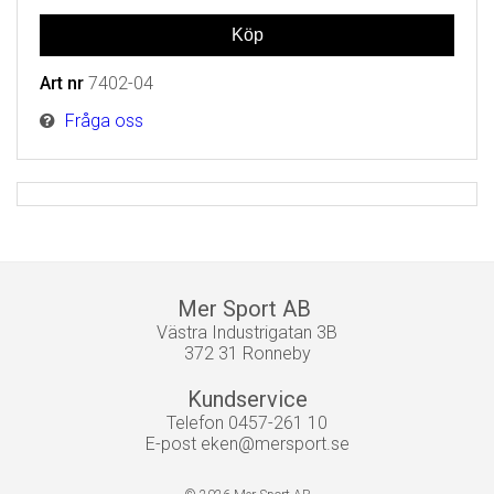
Art nr
7402-04
Fråga oss
Mer Sport AB
Västra Industrigatan 3B
372 31 Ronneby
Kundservice
Telefon 0457-261 10
E-post
eken@mersport.se